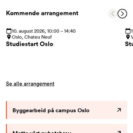
Kommende arrangement
10. august 2026, 10:00 – 14:40
1
Oslo, Chateu Neuf
Studiestart Oslo
St
Se alle arrangement
Byggearbeid på campus Oslo
Motta vårt nyhetsbrev