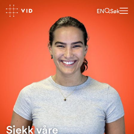
EN
Søk
Sjekk våre