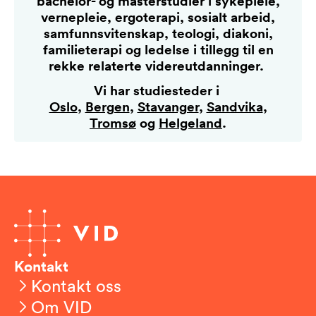
bachelor- og masterstudier i sykepleie,
vernepleie, ergoterapi, sosialt arbeid,
samfunnsvitenskap, teologi, diakoni,
familieterapi og ledelse i tillegg til en
rekke relaterte videreutdanninger.
Vi har studiesteder i
Oslo
,
Bergen
,
Stavanger
,
Sandvika
,
Tromsø
og
Helgeland
.
Kontakt
Kontakt oss
Om VID