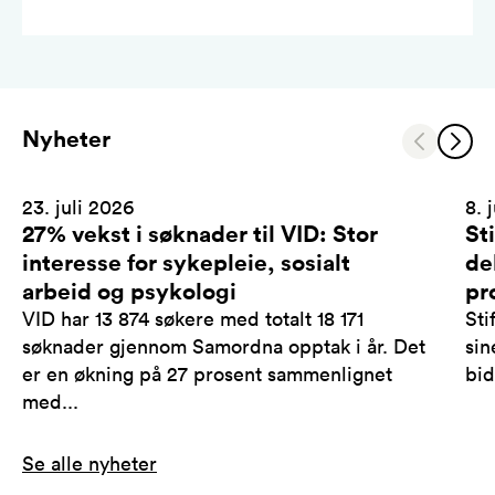
Nyheter
23. juli 2026
8. 
27% vekst i søknader til VID: Stor
St
interesse for sykepleie, sosialt
de
arbeid og psykologi
pr
VID har 13 874 søkere med totalt 18 171
Sti
søknader gjennom Samordna opptak i år. Det
sin
er en økning på 27 prosent sammenlignet
bid
med...
Se alle nyheter