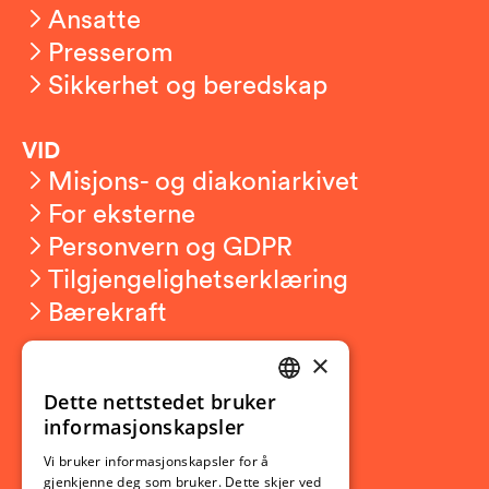
Ansatte
Presserom
Sikkerhet og beredskap
VID
Misjons- og diakoniarkivet
For eksterne
Personvern og GDPR
Tilgjengelighetserklæring
Bærekraft
×
Studierelatert
Dette nettstedet bruker
Ny student
NORWEGIAN
informasjonskapsler
Utveksling
ENGLISH
Vi bruker informasjonskapsler for å
Opptak
gjenkjenne deg som bruker. Dette skjer ved