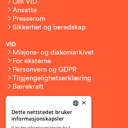
Om VID
Ansatte
Presserom
Sikkerhet og beredskap
VID
Misjons- og diakoniarkivet
For eksterne
Personvern og GDPR
Tilgjengelighetserklæring
Bærekraft
×
Studierelatert
Ny student
Dette nettstedet bruker
NORWEGIAN
informasjonskapsler
Utveksling
ENGLISH
Vi bruker informasjonskapsler for å