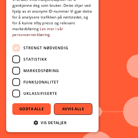
Opptak
gjenkjenne deg som bruker. Dette skjer ved
Lov- og regelverk
hjelp av et anonymt ID-nummer Vi gjør dette
for å analysere trafikken på nettstedet, og
for å kunne tilby presis og relevant
Aktuelt
markedsføring
Les mer i vår
personvernerklæring
Nyheter
Arrangementer
STRENGT NØDVENDIG
Nyhetsbrev
STATISTIKK
Ledige stillinger
MARKEDSFØRING
Følg oss på sosiale medier:
Facebook
FUNKSJONALITET
Instagram
UKLASSIFISERTE
Youtube
LinkedIn
GODTA ALLE
AVVIS ALLE
TikTok
VIS DETALJER