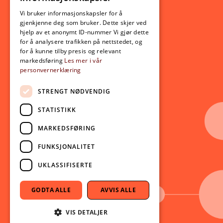
ENGLISH
Opptak
Vi bruker informasjonskapsler for å
gjenkjenne deg som bruker. Dette skjer ved
Lov- og regelverk
hjelp av et anonymt ID-nummer Vi gjør dette
for å analysere trafikken på nettstedet, og
for å kunne tilby presis og relevant
Aktuelt
markedsføring
Les mer i vår
personvernerklæring
Nyheter
Arrangementer
STRENGT NØDVENDIG
Nyhetsbrev
STATISTIKK
Ledige stillinger
MARKEDSFØRING
Følg oss på sosiale medier:
Facebook
FUNKSJONALITET
Instagram
UKLASSIFISERTE
Youtube
LinkedIn
GODTA ALLE
AVVIS ALLE
TikTok
VIS DETALJER