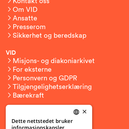
Kontakt oss
Om VID
Ansatte
Presserom
Sikkerhet og beredskap
VID
Misjons- og diakoniarkivet
For eksterne
Personvern og GDPR
Tilgjengelighetserklæring
Bærekraft
×
Studierelatert
Ny student
Dette nettstedet bruker
NORWEGIAN
informasjonskapsler
Utveksling