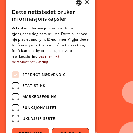
×
Studierelatert
Ny student
Dette nettstedet bruker
NORWEGIAN
informasjonskapsler
Utveksling
ENGLISH
Opptak
Vi bruker informasjonskapsler for å
gjenkjenne deg som bruker. Dette skjer ved
Lov- og regelverk
hjelp av et anonymt ID-nummer Vi gjør dette
for å analysere trafikken på nettstedet, og
for å kunne tilby presis og relevant
Aktuelt
markedsføring
Les mer i vår
personvernerklæring
Nyheter
Arrangementer
STRENGT NØDVENDIG
Nyhetsbrev
STATISTIKK
Ledige stillinger
MARKEDSFØRING
Følg oss på sosiale medier:
Facebook
FUNKSJONALITET
Instagram
UKLASSIFISERTE
Youtube