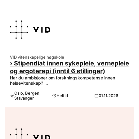
VID vitenskapelige høgskole
› Stipendiat innen sykepleie, vernepleie
og ergoterapi (inntil 6 stillinger)
Har du ambisjoner om forskningskompetanse innen
helsevitenskap? …
Oslo, Bergen,
Heltid
01.11.2026
Stavanger