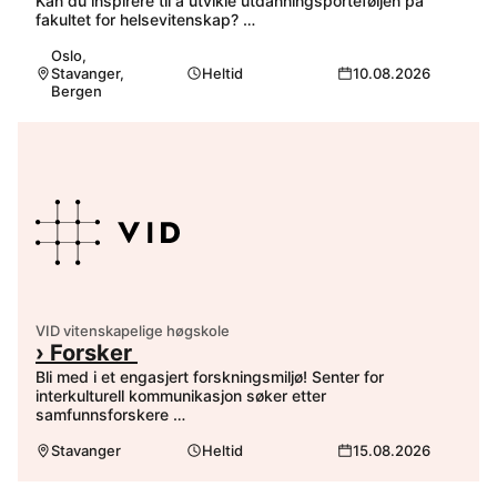
Kan du inspirere til å utvikle utdanningsporteføljen på
fakultet for helsevitenskap? …
Oslo,
Stavanger,
Heltid
10.08.2026
Bergen
VID vitenskapelige høgskole
› Forsker
Bli med i et engasjert forskningsmiljø! Senter for
interkulturell kommunikasjon søker etter
samfunnsforskere …
Stavanger
Heltid
15.08.2026