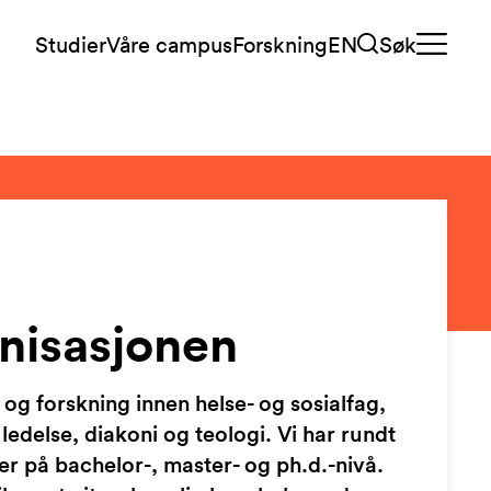
Studier
Våre campus
Forskning
EN
Søk
nisasjonen
 og forskning innen helse- og sosialfag,
edelse, diakoni og teologi. Vi har rundt
 på bachelor-, master- og ph.d.-nivå.