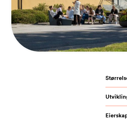
Størrel
Utvikli
Eierskap