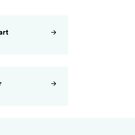
art
r