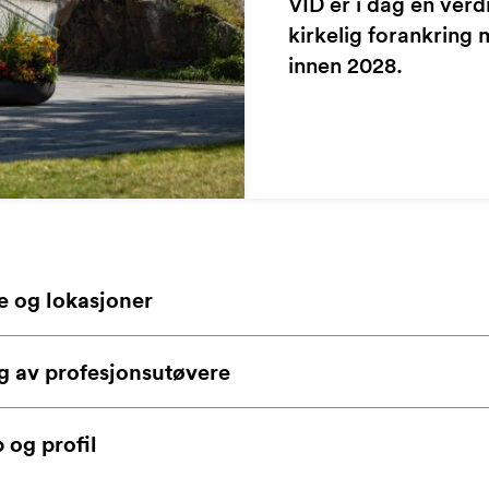
VID er i dag en ver
kirkelig forankring 
innen 2028.
se og lokasjoner
ng av profesjonsutøvere
 og profil