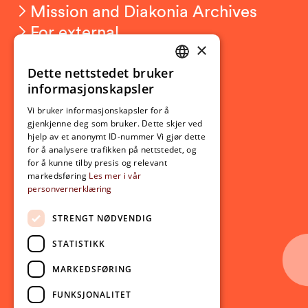
Mission and Diakonia Archives
For external
×
Privacy
Dette nettstedet bruker
NORWEGIAN
informasjonskapsler
Student related
ENGLISH
For students
Vi bruker informasjonskapsler for å
gjenkjenne deg som bruker. Dette skjer ved
Student exchange
hjelp av et anonymt ID-nummer Vi gjør dette
Admission
for å analysere trafikken på nettstedet, og
for å kunne tilby presis og relevant
markedsføring
Les mer i vår
personvernerklæring
Current
News
STRENGT NØDVENDIG
Events
STATISTIKK
Newsletter
MARKEDSFØRING
Follow us on social media:
Facebook
FUNKSJONALITET