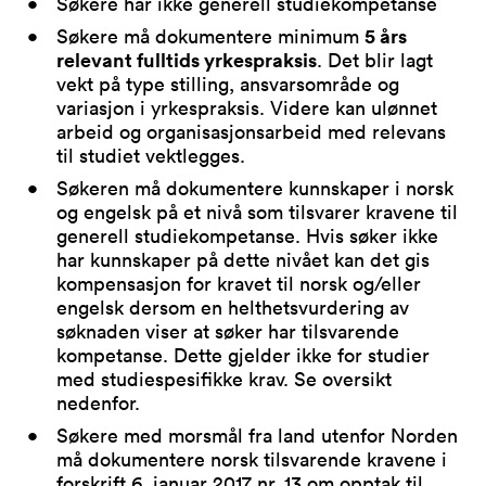
Søkere har ikke generell studiekompetanse
Søkere må dokumentere minimum
5 års
relevant fulltids yrkespraksis
. Det blir lagt
vekt på type stilling, ansvarsområde og
variasjon i yrkespraksis. Videre kan ulønnet
arbeid og organisasjonsarbeid med relevans
til studiet vektlegges.
Søkeren må dokumentere kunnskaper i norsk
og engelsk på et nivå som tilsvarer kravene til
generell studiekompetanse. Hvis søker ikke
har kunnskaper på dette nivået kan det gis
kompensasjon for kravet til norsk og/eller
engelsk dersom en helthetsvurdering av
søknaden viser at søker har tilsvarende
kompetanse. Dette gjelder ikke for studier
med studiespesifikke krav. Se oversikt
nedenfor.
Søkere med morsmål fra land utenfor Norden
må dokumentere norsk tilsvarende kravene i
forskrift 6. januar 2017 nr. 13 om opptak til