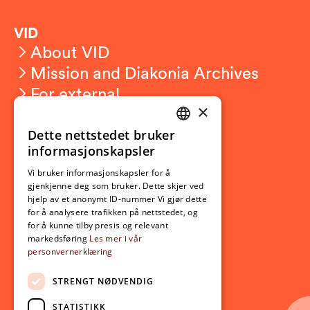
VID
About VID
Mission and Diakonia Archives
For external
×
Privacy
Dette nettstedet bruker
NORWEGIAN
informasjonskapsler
Student related
ENGLISH
For students
Vi bruker informasjonskapsler for å
gjenkjenne deg som bruker. Dette skjer ved
Student exchange
hjelp av et anonymt ID-nummer Vi gjør dette
Admission
for å analysere trafikken på nettstedet, og
for å kunne tilby presis og relevant
markedsføring
Les mer i vår
personvernerklæring
Current
News
STRENGT NØDVENDIG
Events
STATISTIKK