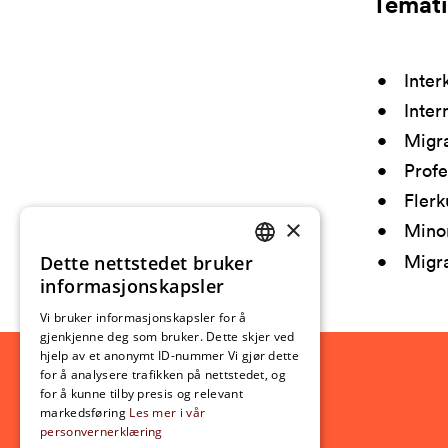
Temati
Inter
Inter
Migra
Profe
Flerk
×
Minor
Migra
Dette nettstedet bruker
NORWEGIAN
informasjonskapsler
ENGLISH
Vi bruker informasjonskapsler for å
gjenkjenne deg som bruker. Dette skjer ved
hjelp av et anonymt ID-nummer Vi gjør dette
for å analysere trafikken på nettstedet, og
for å kunne tilby presis og relevant
markedsføring
Les mer i vår
personvernerklæring