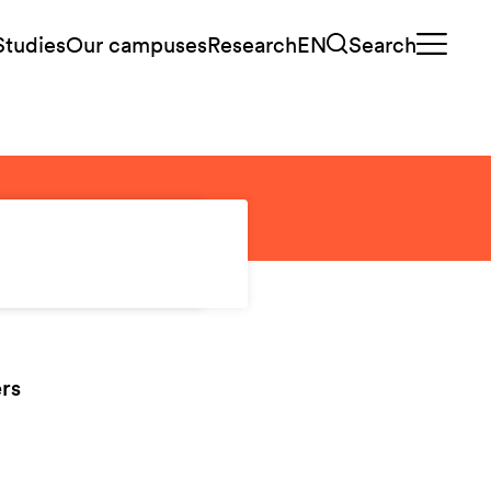
Studies
Our campuses
Research
EN
Search
ers