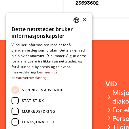
23693602
×
Dette nettstedet bruker
NORWEGIAN
informasjonskapsler
ENGLISH
Vi bruker informasjonskapsler for å
gjenkjenne deg som bruker. Dette skjer ved
hjelp av et anonymt ID-nummer Vi gjør dette
for å analysere trafikken på nettstedet, og
for å kunne tilby presis og relevant
markedsføring
Les mer i vår
personvernerklæring
Kontakt
VID
STRENGT NØDVENDIG
Kontakt oss
Misjo
Om VID
diako
STATISTIKK
Ansatte
For e
MARKEDSFØRING
Presserom
Pers
FUNKSJONALITET
Sikkerhet og beredskap
Tilgj