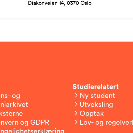
Diakonveien 14, 0370 Oslo
Studierelatert
ns- og
Ny student
niarkivet
Utveksling
ksterne
Opptak
onvern og GDPR
Lov- og regelver
engelighetserklæring