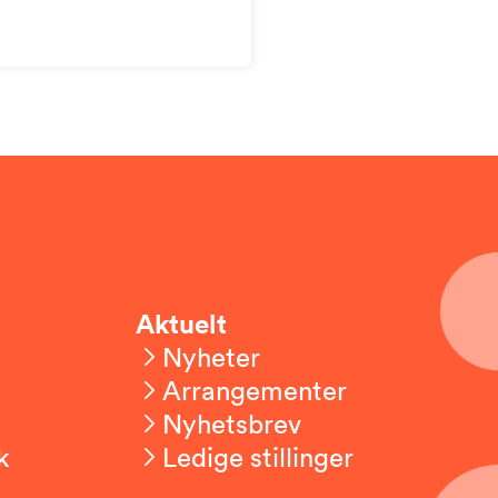
Aktuelt
Nyheter
Arrangementer
Nyhetsbrev
k
Ledige stillinger