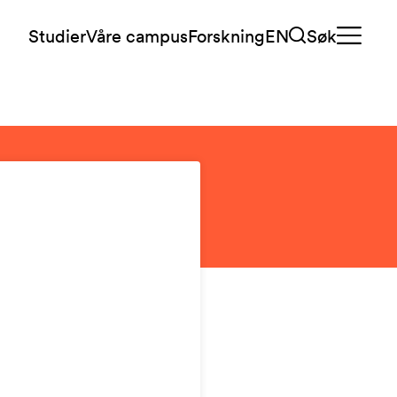
Studier
Våre campus
Forskning
EN
Søk