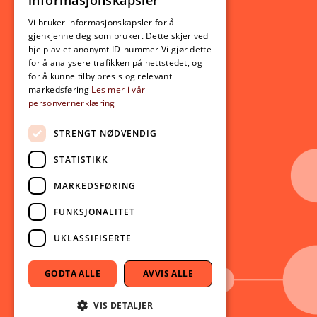
informasjonskapsler
Utveksling
ENGLISH
Opptak
Vi bruker informasjonskapsler for å
gjenkjenne deg som bruker. Dette skjer ved
Lov- og regelverk
hjelp av et anonymt ID-nummer Vi gjør dette
for å analysere trafikken på nettstedet, og
for å kunne tilby presis og relevant
Aktuelt
markedsføring
Les mer i vår
personvernerklæring
Nyheter
Arrangementer
STRENGT NØDVENDIG
Nyhetsbrev
STATISTIKK
Ledige stillinger
MARKEDSFØRING
Følg oss på sosiale medier:
Facebook
FUNKSJONALITET
Instagram
UKLASSIFISERTE
Youtube
LinkedIn
GODTA ALLE
AVVIS ALLE
TikTok
VIS DETALJER