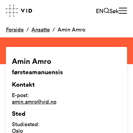
EN
Søk
Forside
Ansatte
Amin Amro
Amin Amro
førsteamanuensis
Kontakt
E-post
:
amin.amro@vid.no
Sted
Studiested
:
Oslo