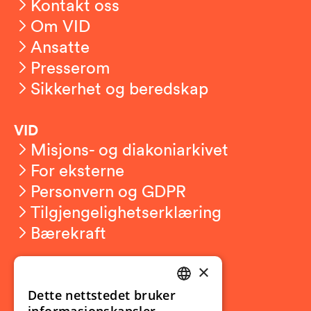
Kontakt oss
Om VID
Ansatte
Presserom
Sikkerhet og beredskap
VID
Misjons- og diakoniarkivet
For eksterne
Personvern og GDPR
Tilgjengelighetserklæring
Bærekraft
×
Studierelatert
Ny student
Dette nettstedet bruker
NORWEGIAN