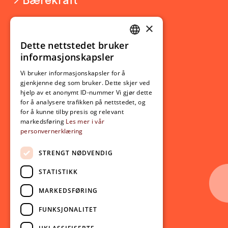
×
Studierelatert
Ny student
Dette nettstedet bruker
NORWEGIAN
informasjonskapsler
Utveksling
ENGLISH
Opptak
Vi bruker informasjonskapsler for å
gjenkjenne deg som bruker. Dette skjer ved
Lov- og regelverk
hjelp av et anonymt ID-nummer Vi gjør dette
for å analysere trafikken på nettstedet, og
for å kunne tilby presis og relevant
Aktuelt
markedsføring
Les mer i vår
personvernerklæring
Nyheter
Arrangementer
STRENGT NØDVENDIG
Nyhetsbrev
STATISTIKK
Ledige stillinger
MARKEDSFØRING
Følg oss på sosiale medier:
Facebook
FUNKSJONALITET
Instagram