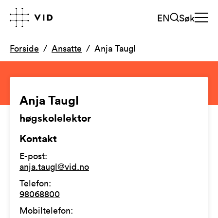
EN
Søk
Forside
Ansatte
Anja Taugl
Anja Taugl
høgskolelektor
Kontakt
E-post
:
anja.taugl@vid.no
Telefon
:
98068800
Mobiltelefon
: