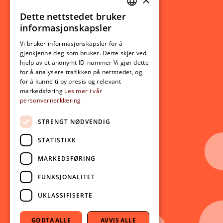
Studierelatert
Ny student
Dette nettstedet bruker
NORWEGIAN
informasjonskapsler
Utveksling
ENGLISH
Opptak
Vi bruker informasjonskapsler for å
gjenkjenne deg som bruker. Dette skjer ved
Lov- og regelverk
hjelp av et anonymt ID-nummer Vi gjør dette
for å analysere trafikken på nettstedet, og
for å kunne tilby presis og relevant
Aktuelt
markedsføring
Les mer i vår
personvernerklæring
Nyheter
Arrangementer
STRENGT NØDVENDIG
Nyhetsbrev
STATISTIKK
Ledige stillinger
MARKEDSFØRING
Følg oss på sosiale medier:
Facebook
FUNKSJONALITET
Instagram
UKLASSIFISERTE
Youtube
LinkedIn
GODTA ALLE
AVVIS ALLE