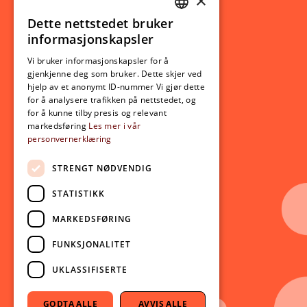
×
Studierelatert
Ny student
Dette nettstedet bruker
NORWEGIAN
informasjonskapsler
Utveksling
ENGLISH
Opptak
Vi bruker informasjonskapsler for å
gjenkjenne deg som bruker. Dette skjer ved
Lov- og regelverk
hjelp av et anonymt ID-nummer Vi gjør dette
for å analysere trafikken på nettstedet, og
for å kunne tilby presis og relevant
Aktuelt
markedsføring
Les mer i vår
personvernerklæring
Nyheter
Arrangementer
STRENGT NØDVENDIG
Nyhetsbrev
STATISTIKK
Ledige stillinger
MARKEDSFØRING
Følg oss på sosiale medier:
Facebook
FUNKSJONALITET
Instagram
UKLASSIFISERTE
Youtube
LinkedIn
GODTA ALLE
AVVIS ALLE