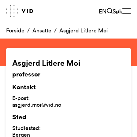
EN
Søk
Forside
Ansatte
Asgjerd Litlere Moi
Asgjerd Litlere Moi
professor
Kontakt
E-post
:
asgjerd.moi@vid.no
Sted
Studiested
:
Bergen