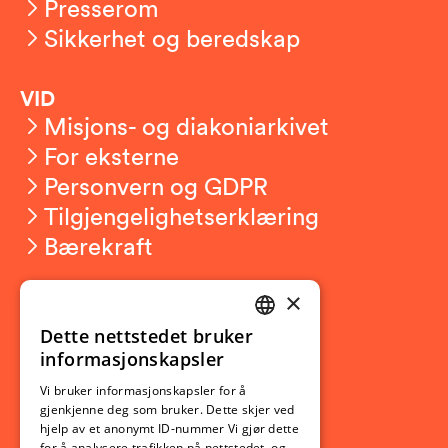
Presserom
Sikkerhet og beredskap
VID
Misjons- og diakoniarkivet
For eksterne
Personvern og GDPR
Tilgjengelighetserklæring
Bærekraft
×
Studierelatert
Ny student
Dette nettstedet bruker
NORWEGIAN
informasjonskapsler
Utveksling
ENGLISH
Opptak
Vi bruker informasjonskapsler for å
gjenkjenne deg som bruker. Dette skjer ved
Lov- og regelverk
hjelp av et anonymt ID-nummer Vi gjør dette
for å analysere trafikken på nettstedet, og