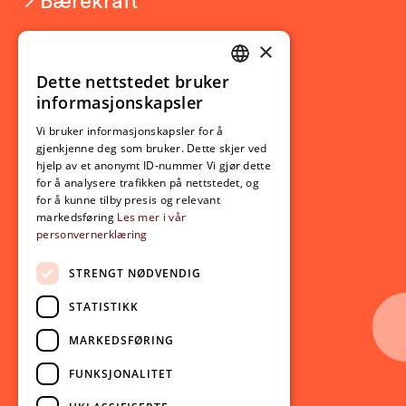
×
Studierelatert
Ny student
Dette nettstedet bruker
NORWEGIAN
informasjonskapsler
Utveksling
ENGLISH
Opptak
Vi bruker informasjonskapsler for å
gjenkjenne deg som bruker. Dette skjer ved
Lov- og regelverk
hjelp av et anonymt ID-nummer Vi gjør dette
for å analysere trafikken på nettstedet, og
for å kunne tilby presis og relevant
Aktuelt
markedsføring
Les mer i vår
personvernerklæring
Nyheter
Arrangementer
STRENGT NØDVENDIG
Nyhetsbrev
STATISTIKK
Ledige stillinger
MARKEDSFØRING
Følg oss på sosiale medier:
Facebook
FUNKSJONALITET
Instagram