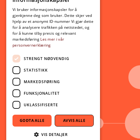
Utveksling
ENGLISH
Opptak
Vi bruker informasjonskapsler for å
gjenkjenne deg som bruker. Dette skjer ved
Lov- og regelverk
hjelp av et anonymt ID-nummer Vi gjør dette
for å analysere trafikken på nettstedet, og
for å kunne tilby presis og relevant
Aktuelt
markedsføring
Les mer i vår
personvernerklæring
Nyheter
Arrangementer
STRENGT NØDVENDIG
Nyhetsbrev
STATISTIKK
Ledige stillinger
MARKEDSFØRING
Følg oss på sosiale medier:
Facebook
FUNKSJONALITET
Instagram
UKLASSIFISERTE
Youtube
LinkedIn
GODTA ALLE
AVVIS ALLE
TikTok
VIS DETALJER