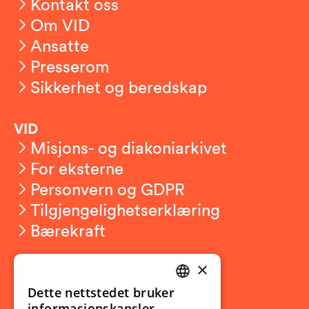
Kontakt oss
Om VID
Ansatte
Presserom
Sikkerhet og beredskap
VID
Misjons- og diakoniarkivet
For eksterne
Personvern og GDPR
Tilgjengelighetserklæring
Bærekraft
×
Studierelatert
Ny student
Dette nettstedet bruker
NORWEGIAN
informasjonskapsler