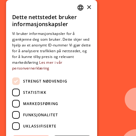
×
Studierelatert
Ny student
Dette nettstedet bruker
NORWEGIAN
informasjonskapsler
Utveksling
ENGLISH
Opptak
Vi bruker informasjonskapsler for å
gjenkjenne deg som bruker. Dette skjer ved
Lov- og regelverk
hjelp av et anonymt ID-nummer Vi gjør dette
for å analysere trafikken på nettstedet, og
for å kunne tilby presis og relevant
Aktuelt
markedsføring
Les mer i vår
personvernerklæring
Nyheter
Arrangementer
STRENGT NØDVENDIG
Nyhetsbrev
STATISTIKK
Ledige stillinger
MARKEDSFØRING
Følg oss på sosiale medier:
Facebook
FUNKSJONALITET
Instagram
UKLASSIFISERTE
Youtube