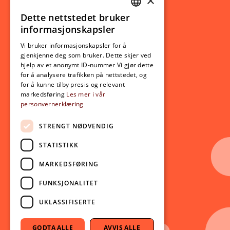
×
Studierelatert
Ny student
Dette nettstedet bruker
NORWEGIAN
informasjonskapsler
Utveksling
ENGLISH
Opptak
Vi bruker informasjonskapsler for å
gjenkjenne deg som bruker. Dette skjer ved
Lov- og regelverk
hjelp av et anonymt ID-nummer Vi gjør dette
for å analysere trafikken på nettstedet, og
for å kunne tilby presis og relevant
Aktuelt
markedsføring
Les mer i vår
personvernerklæring
Nyheter
Arrangementer
STRENGT NØDVENDIG
Nyhetsbrev
STATISTIKK
Ledige stillinger
MARKEDSFØRING
Følg oss på sosiale medier:
Facebook
FUNKSJONALITET
Instagram
UKLASSIFISERTE
Youtube
LinkedIn
GODTA ALLE
AVVIS ALLE