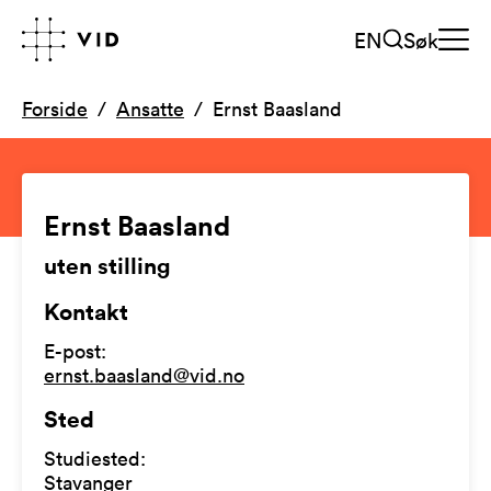
EN
Søk
Forside
Ansatte
Ernst Baasland
Ernst Baasland
uten stilling
Kontakt
E-post
:
ernst.baasland@vid.no
Sted
Studiested
:
Stavanger