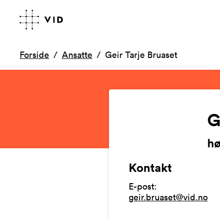
Forside
Ansatte
Geir Tarje Bruaset
G
hø
Kontakt
E-post
:
geir.bruaset@vid.no