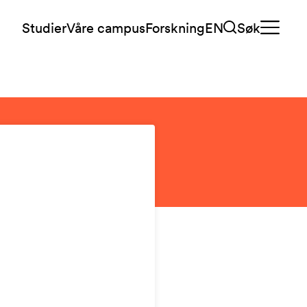
Studier
Våre campus
Forskning
EN
Søk