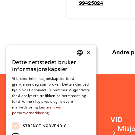
99425824
×
Andre p
Dette nettstedet bruker
NORWEGIAN
informasjonskapsler
ENGLISH
Vi bruker informasjonskapsler for å
gjenkjenne deg som bruker. Dette skjer ved
hjelp av et anonymt ID-nummer Vi gjør dette
for å analysere trafikken på nettstedet, og
for å kunne tilby presis og relevant
markedsføring
Les mer i vår
personvernerklæring
Kontakt
VID
STRENGT NØDVENDIG
Kontakt oss
Misjo