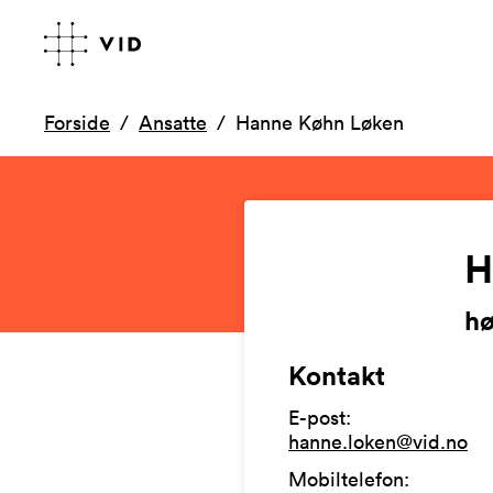
Forside
Ansatte
Hanne Køhn Løken
H
hø
Kontakt
E-post
:
hanne.loken@vid.no
Mobiltelefon
: