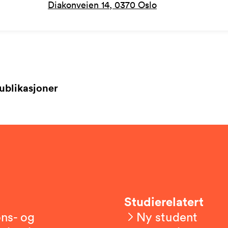
Diakonveien 14, 0370 Oslo
ublikasjoner
Studierelatert
ns- og
Ny student