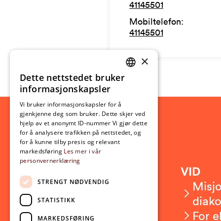
41145501
Mobiltelefon
:
41145501
×
Dette nettstedet bruker
NORWEGIAN
informasjonskapsler
ENGLISH
Vi bruker informasjonskapsler for å
gjenkjenne deg som bruker. Dette skjer ved
hjelp av et anonymt ID-nummer Vi gjør dette
for å analysere trafikken på nettstedet, og
for å kunne tilby presis og relevant
markedsføring
Les mer i vår
personvernerklæring
Kontakt
VID
STRENGT NØDVENDIG
Kontakt oss
Misjo
Om VID
diako
STATISTIKK
Ansatte
For e
MARKEDSFØRING