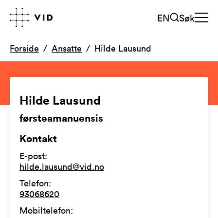
EN
Søk
Forside
Ansatte
Hilde Lausund
Hilde Lausund
førsteamanuensis
Kontakt
E-post
:
hilde.lausund@vid.no
Telefon
:
93068620
Mobiltelefon
: