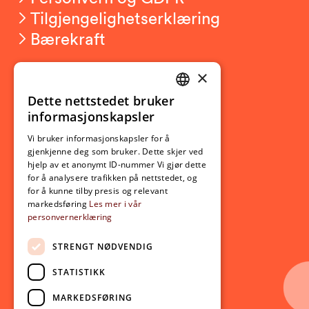
Tilgjengelighetserklæring
Bærekraft
×
Studierelatert
Ny student
Dette nettstedet bruker
NORWEGIAN
informasjonskapsler
Utveksling
ENGLISH
Opptak
Vi bruker informasjonskapsler for å
gjenkjenne deg som bruker. Dette skjer ved
Lov- og regelverk
hjelp av et anonymt ID-nummer Vi gjør dette
for å analysere trafikken på nettstedet, og
for å kunne tilby presis og relevant
Aktuelt
markedsføring
Les mer i vår
personvernerklæring
Nyheter
Arrangementer
STRENGT NØDVENDIG
Nyhetsbrev
STATISTIKK
Ledige stillinger
MARKEDSFØRING
Følg oss på sosiale medier: