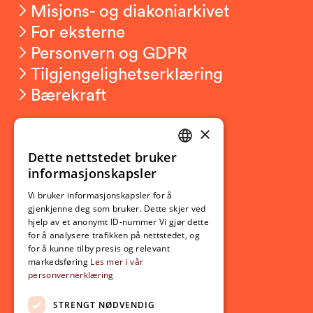
Misjons- og diakoniarkivet
For eksterne
Personvern og GDPR
Tilgjengelighetserklæring
Bærekraft
×
Studierelatert
Ny student
Dette nettstedet bruker
NORWEGIAN
informasjonskapsler
Utveksling
ENGLISH
Opptak
Vi bruker informasjonskapsler for å
gjenkjenne deg som bruker. Dette skjer ved
Lov- og regelverk
hjelp av et anonymt ID-nummer Vi gjør dette
for å analysere trafikken på nettstedet, og
for å kunne tilby presis og relevant
Aktuelt
markedsføring
Les mer i vår
personvernerklæring
Nyheter
Arrangementer
STRENGT NØDVENDIG