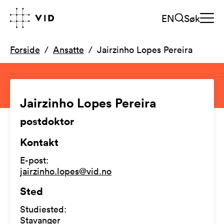
EN
Søk
Forside
Ansatte
Jairzinho Lopes Pereira
Jairzinho Lopes Pereira
postdoktor
Kontakt
E-post
:
jairzinho.lopes@vid.no
Sted
Studiested
:
Stavanger