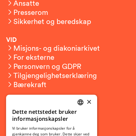
Ansatte
Presserom
Sikkerhet og beredskap
VID
Misjons- og diakoniarkivet
For eksterne
Personvern og GDPR
Tilgjengelighetserklæring
Bærekraft
×
Studierelatert
Ny student
Dette nettstedet bruker
NORWEGIAN
informasjonskapsler
Utveksling
ENGLISH
Opptak
Vi bruker informasjonskapsler for å
gjenkjenne deg som bruker. Dette skjer ved