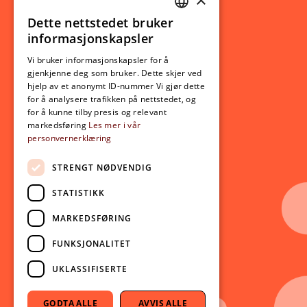
Studierelatert
Ny student
Dette nettstedet bruker
NORWEGIAN
informasjonskapsler
Utveksling
ENGLISH
Opptak
Vi bruker informasjonskapsler for å
gjenkjenne deg som bruker. Dette skjer ved
Lov- og regelverk
hjelp av et anonymt ID-nummer Vi gjør dette
for å analysere trafikken på nettstedet, og
for å kunne tilby presis og relevant
Aktuelt
markedsføring
Les mer i vår
personvernerklæring
Nyheter
Arrangementer
STRENGT NØDVENDIG
Nyhetsbrev
STATISTIKK
Ledige stillinger
MARKEDSFØRING
Følg oss på sosiale medier:
Facebook
FUNKSJONALITET
Instagram
UKLASSIFISERTE
Youtube
LinkedIn
GODTA ALLE
AVVIS ALLE