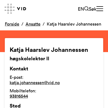
EN
Søk
Forside
Ansatte
Katja Haarslev Johannessen
Katja Haarslev Johannessen
høgskolelektor II
Kontakt
E-post
:
katja.johannessen@vid.no
Mobiltelefon
:
93816544
Sted