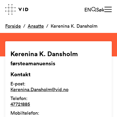
EN
Søk
Forside
Ansatte
Kerenina K. Dansholm
Kerenina K. Dansholm
førsteamanuensis
Kontakt
E-post
:
Kerenina.Dansholm@vid.no
Telefon
:
47721885
Mobiltelefon
: