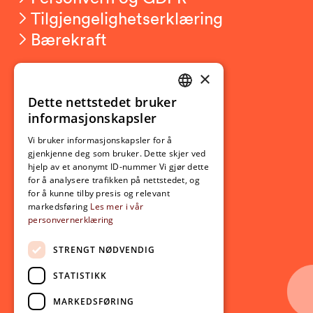
Tilgjengelighetserklæring
Bærekraft
×
Studierelatert
Ny student
Dette nettstedet bruker
NORWEGIAN
informasjonskapsler
Utveksling
ENGLISH
Opptak
Vi bruker informasjonskapsler for å
gjenkjenne deg som bruker. Dette skjer ved
Lov- og regelverk
hjelp av et anonymt ID-nummer Vi gjør dette
for å analysere trafikken på nettstedet, og
for å kunne tilby presis og relevant
Aktuelt
markedsføring
Les mer i vår
personvernerklæring
Nyheter
Arrangementer
STRENGT NØDVENDIG
Nyhetsbrev
STATISTIKK
Ledige stillinger
MARKEDSFØRING
Følg oss på sosiale medier: