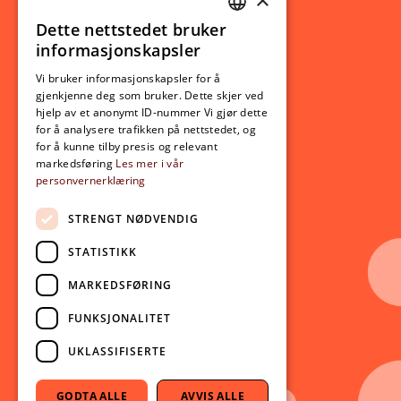
Studierelatert
Ny student
Dette nettstedet bruker
NORWEGIAN
informasjonskapsler
Utveksling
ENGLISH
Opptak
Vi bruker informasjonskapsler for å
gjenkjenne deg som bruker. Dette skjer ved
Lov- og regelverk
hjelp av et anonymt ID-nummer Vi gjør dette
for å analysere trafikken på nettstedet, og
for å kunne tilby presis og relevant
Aktuelt
markedsføring
Les mer i vår
personvernerklæring
Nyheter
Arrangementer
STRENGT NØDVENDIG
Nyhetsbrev
STATISTIKK
Ledige stillinger
MARKEDSFØRING
Følg oss på sosiale medier:
Facebook
FUNKSJONALITET
Instagram
UKLASSIFISERTE
Youtube
LinkedIn
GODTA ALLE
AVVIS ALLE