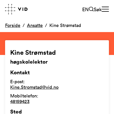
EN
Søk
Forside
Ansatte
Kine Strømstad
Kine Strømstad
høgskolelektor
Kontakt
E-post
:
Kine.Stromstad@vid.no
Mobiltelefon
:
48159423
Sted