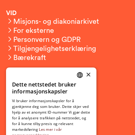
VID
Misjons- og diakoniarkivet
For eksterne
Personvern og GDPR
Tilgjengelighetserklæring
Bærekraft
×
Studierelatert
Ny student
Dette nettstedet bruker
NORWEGIAN
informasjonskapsler
Utveksling
ENGLISH
Opptak
Vi bruker informasjonskapsler for å
gjenkjenne deg som bruker. Dette skjer ved
Lov- og regelverk
hjelp av et anonymt ID-nummer Vi gjør dette
for å analysere trafikken på nettstedet, og
for å kunne tilby presis og relevant
Aktuelt
markedsføring
Les mer i vår