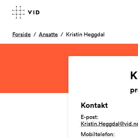
Forside
Ansatte
Kristin Heggdal
K
pr
Kontakt
E-post
:
Kristin.Heggdal@vid.n
Mobiltelefon
: