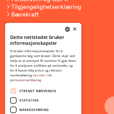
Tilgjengelighetserklæring
Bærekraft
×
Studierelatert
Ny student
Dette nettstedet bruker
NORWEGIAN
informasjonskapsler
Utveksling
ENGLISH
Opptak
Vi bruker informasjonskapsler for å
gjenkjenne deg som bruker. Dette skjer ved
Lov- og regelverk
hjelp av et anonymt ID-nummer Vi gjør dette
for å analysere trafikken på nettstedet, og
for å kunne tilby presis og relevant
Aktuelt
markedsføring
Les mer i vår
personvernerklæring
Nyheter
Arrangementer
STRENGT NØDVENDIG
Nyhetsbrev
STATISTIKK
Ledige stillinger
MARKEDSFØRING
Følg oss på sosiale medier: