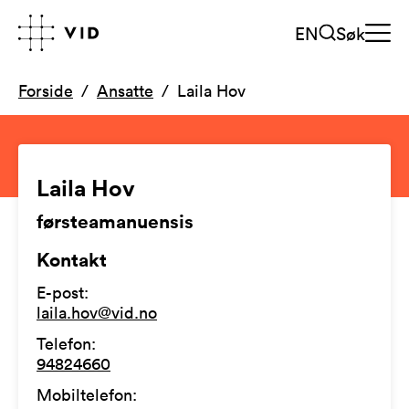
EN
Søk
Forside
Ansatte
Laila Hov
Laila Hov
førsteamanuensis
Kontakt
E-post
:
laila.hov@vid.no
Telefon
:
94824660
Mobiltelefon
: