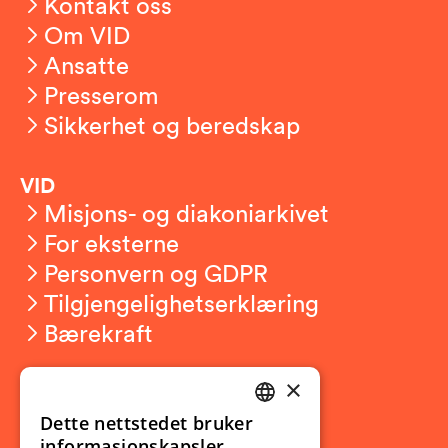
Kontakt oss
Om VID
Ansatte
Presserom
Sikkerhet og beredskap
VID
Misjons- og diakoniarkivet
For eksterne
Personvern og GDPR
Tilgjengelighetserklæring
Bærekraft
×
Studierelatert
Ny student
Dette nettstedet bruker
NORWEGIAN
informasjonskapsler