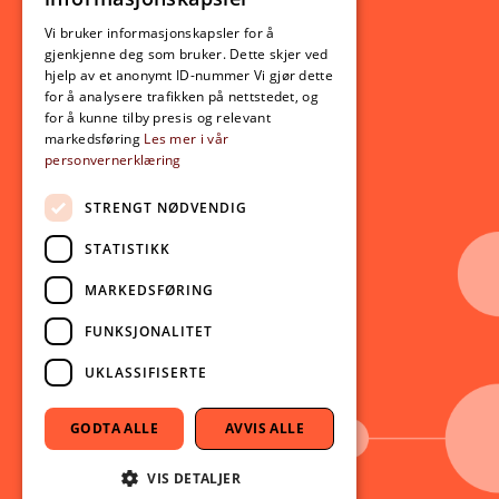
Utveksling
ENGLISH
Opptak
Vi bruker informasjonskapsler for å
gjenkjenne deg som bruker. Dette skjer ved
Lov- og regelverk
hjelp av et anonymt ID-nummer Vi gjør dette
for å analysere trafikken på nettstedet, og
for å kunne tilby presis og relevant
Aktuelt
markedsføring
Les mer i vår
personvernerklæring
Nyheter
Arrangementer
STRENGT NØDVENDIG
Nyhetsbrev
STATISTIKK
Ledige stillinger
MARKEDSFØRING
Følg oss på sosiale medier:
Facebook
FUNKSJONALITET
Instagram
UKLASSIFISERTE
Youtube
LinkedIn
GODTA ALLE
AVVIS ALLE
TikTok
VIS DETALJER