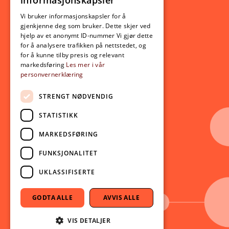
informasjonskapsler
Utveksling
ENGLISH
Opptak
Vi bruker informasjonskapsler for å
gjenkjenne deg som bruker. Dette skjer ved
Lov- og regelverk
hjelp av et anonymt ID-nummer Vi gjør dette
for å analysere trafikken på nettstedet, og
for å kunne tilby presis og relevant
Aktuelt
markedsføring
Les mer i vår
personvernerklæring
Nyheter
Arrangementer
STRENGT NØDVENDIG
Nyhetsbrev
STATISTIKK
Ledige stillinger
MARKEDSFØRING
Følg oss på sosiale medier:
Facebook
FUNKSJONALITET
Instagram
UKLASSIFISERTE
Youtube
LinkedIn
GODTA ALLE
AVVIS ALLE
TikTok
VIS DETALJER