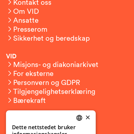
Kontakt oss
Om VID
Ansatte
Presserom
Sikkerhet og beredskap
VID
Misjons- og diakoniarkivet
For eksterne
Personvern og GDPR
Tilgjengelighetserklæring
Bærekraft
×
Studierelatert
Ny student
Dette nettstedet bruker
NORWEGIAN