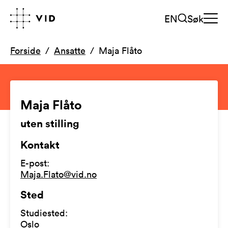
EN
Søk
Forside
Ansatte
Maja Flåto
Maja Flåto
uten stilling
Kontakt
E-post
:
Maja.Flato@vid.no
Sted
Studiested
:
Oslo