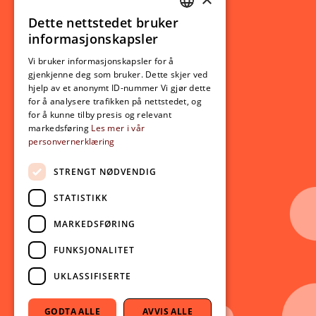
Studierelatert
Ny student
Dette nettstedet bruker
NORWEGIAN
informasjonskapsler
Utveksling
ENGLISH
Opptak
Vi bruker informasjonskapsler for å
gjenkjenne deg som bruker. Dette skjer ved
Lov- og regelverk
hjelp av et anonymt ID-nummer Vi gjør dette
for å analysere trafikken på nettstedet, og
for å kunne tilby presis og relevant
Aktuelt
markedsføring
Les mer i vår
personvernerklæring
Nyheter
Arrangementer
STRENGT NØDVENDIG
Nyhetsbrev
STATISTIKK
Ledige stillinger
MARKEDSFØRING
Følg oss på sosiale medier:
Facebook
FUNKSJONALITET
Instagram
UKLASSIFISERTE
Youtube
LinkedIn
GODTA ALLE
AVVIS ALLE