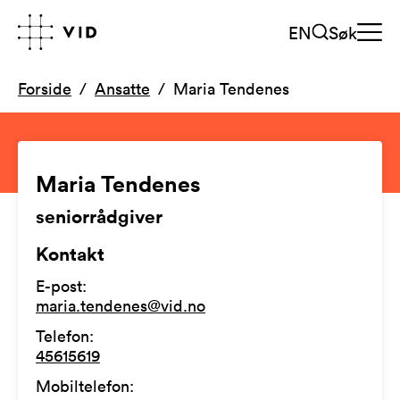
EN
Søk
Forside
Ansatte
Maria Tendenes
Maria Tendenes
seniorrådgiver
Kontakt
E-post
:
maria.tendenes@vid.no
Telefon
:
45615619
Mobiltelefon
: