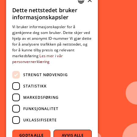
Studierelatert
Ny student
Dette nettstedet bruker
NORWEGIAN
informasjonskapsler
Utveksling
ENGLISH
Opptak
Vi bruker informasjonskapsler for å
gjenkjenne deg som bruker. Dette skjer ved
Lov- og regelverk
hjelp av et anonymt ID-nummer Vi gjør dette
for å analysere trafikken på nettstedet, og
for å kunne tilby presis og relevant
Aktuelt
markedsføring
Les mer i vår
personvernerklæring
Nyheter
Arrangementer
STRENGT NØDVENDIG
Nyhetsbrev
STATISTIKK
Ledige stillinger
MARKEDSFØRING
Følg oss på sosiale medier:
Facebook
FUNKSJONALITET
Instagram
UKLASSIFISERTE
Youtube
LinkedIn
GODTA ALLE
AVVIS ALLE