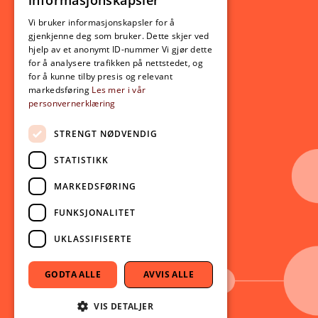
informasjonskapsler
Utveksling
ENGLISH
Opptak
Vi bruker informasjonskapsler for å
gjenkjenne deg som bruker. Dette skjer ved
Lov- og regelverk
hjelp av et anonymt ID-nummer Vi gjør dette
for å analysere trafikken på nettstedet, og
for å kunne tilby presis og relevant
Aktuelt
markedsføring
Les mer i vår
personvernerklæring
Nyheter
Arrangementer
STRENGT NØDVENDIG
Nyhetsbrev
STATISTIKK
Ledige stillinger
MARKEDSFØRING
Følg oss på sosiale medier:
Facebook
FUNKSJONALITET
Instagram
UKLASSIFISERTE
Youtube
LinkedIn
GODTA ALLE
AVVIS ALLE
TikTok
VIS DETALJER