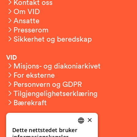
Kontakt oss
Om VID
Ansatte
Presserom
Sikkerhet og beredskap
VID
Misjons- og diakoniarkivet
For eksterne
Personvern og GDPR
Tilgjengelighetserklæring
Bærekraft
×
Studierelatert
Ny student
Dette nettstedet bruker
NORWEGIAN