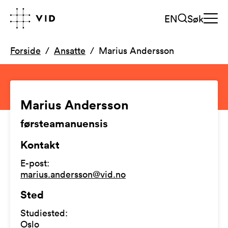
EN
Søk
Forside
Ansatte
Marius Andersson
Marius Andersson
førsteamanuensis
Kontakt
E-post
:
marius.andersson@vid.no
Sted
Studiested
:
Oslo