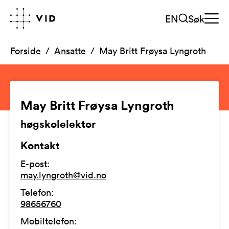
EN
Søk
Forside
Ansatte
May Britt Frøysa Lyngroth
May Britt Frøysa Lyngroth
høgskolelektor
Kontakt
E-post
:
may.lyngroth@vid.no
Telefon
:
98656760
Mobiltelefon
: