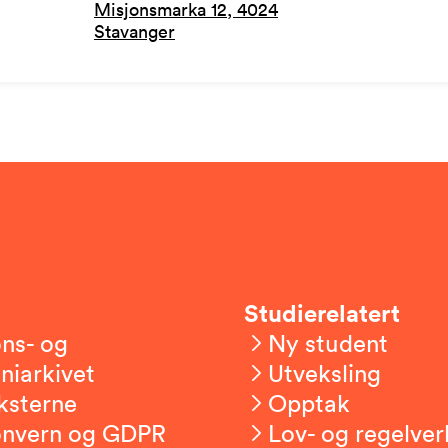
Misjonsmarka 12, 4024
Stavanger
Studierelatert
ns- og
Ny student
niarkivet
Utveksling
ksterne
Opptak
onvern og GDPR
Lov- og regelver