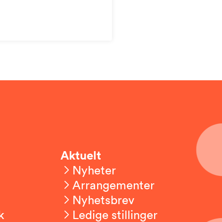
Aktuelt
Nyheter
Arrangementer
Nyhetsbrev
k
Ledige stillinger