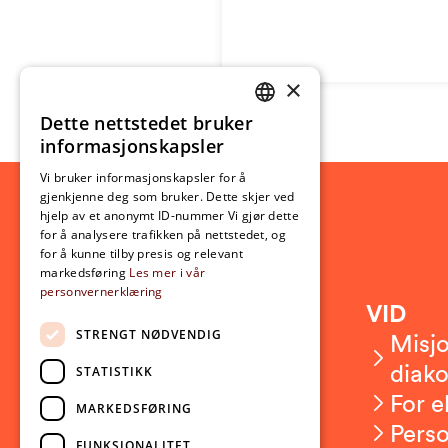
×
Dette nettstedet bruker
NORWEGIAN
informasjonskapsler
ENGLISH
Vi bruker informasjonskapsler for å
gjenkjenne deg som bruker. Dette skjer ved
hjelp av et anonymt ID-nummer Vi gjør dette
for å analysere trafikken på nettstedet, og
for å kunne tilby presis og relevant
markedsføring
Les mer i vår
personvernerklæring
Kontakt
VID
STRENGT NØDVENDIG
Kontakt oss
Misjo
Om VID
diako
STATISTIKK
Ansatte
For e
MARKEDSFØRING
Presserom
Pers
FUNKSJONALITET