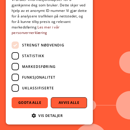
Opptak
gjenkjenne deg som bruker. Dette skjer ved
Lov- og regelverk
hjelp av et anonymt ID-nummer Vi gjør dette
for å analysere trafikken på nettstedet, og
for å kunne tilby presis og relevant
Aktuelt
markedsføring
Les mer i vår
personvernerklæring
Nyheter
Arrangementer
STRENGT NØDVENDIG
Nyhetsbrev
STATISTIKK
Ledige stillinger
MARKEDSFØRING
Følg oss på sosiale medier:
Facebook
FUNKSJONALITET
Instagram
UKLASSIFISERTE
Youtube
LinkedIn
GODTA ALLE
AVVIS ALLE
TikTok
VIS DETALJER