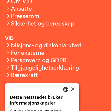
Om VID
Ansatte
Presserom
Sikkerhet og beredskap
VID
Misjons- og diakoniarkivet
For eksterne
Personvern og GDPR
Tilgjengelighetserklæring
Bærekraft
×
Studierelatert
Ny student
Dette nettstedet bruker
NORWEGIAN
informasjonskapsler
Utveksling
ENGLISH
Vi bruker informasjonskapsler for å