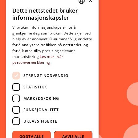
×
Studierelatert
Ny student
Dette nettstedet bruker
NORWEGIAN
informasjonskapsler
Utveksling
ENGLISH
Opptak
Vi bruker informasjonskapsler for å
gjenkjenne deg som bruker. Dette skjer ved
Lov- og regelverk
hjelp av et anonymt ID-nummer Vi gjør dette
for å analysere trafikken på nettstedet, og
for å kunne tilby presis og relevant
Aktuelt
markedsføring
Les mer i vår
personvernerklæring
Nyheter
Arrangementer
STRENGT NØDVENDIG
Nyhetsbrev
STATISTIKK
Ledige stillinger
MARKEDSFØRING
Følg oss på sosiale medier:
Facebook
FUNKSJONALITET
Instagram
UKLASSIFISERTE
Youtube
LinkedIn
GODTA ALLE
AVVIS ALLE