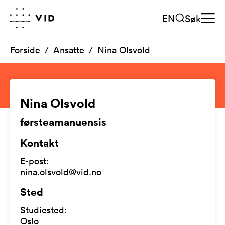
EN
Søk
Forside
Ansatte
Nina Olsvold
Nina Olsvold
førsteamanuensis
Kontakt
E-post
:
nina.olsvold@vid.no
Sted
Studiested
:
Oslo