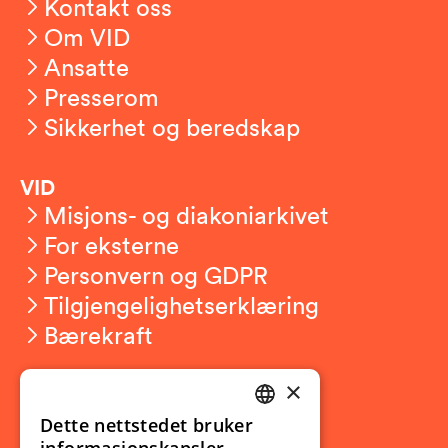
Kontakt oss
Om VID
Ansatte
Presserom
Sikkerhet og beredskap
VID
Misjons- og diakoniarkivet
For eksterne
Personvern og GDPR
Tilgjengelighetserklæring
Bærekraft
×
Studierelatert
Ny student
Dette nettstedet bruker
NORWEGIAN