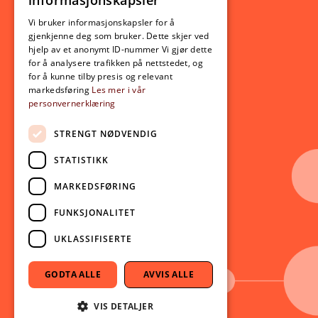
informasjonskapsler
Utveksling
ENGLISH
Opptak
Vi bruker informasjonskapsler for å
gjenkjenne deg som bruker. Dette skjer ved
Lov- og regelverk
hjelp av et anonymt ID-nummer Vi gjør dette
for å analysere trafikken på nettstedet, og
for å kunne tilby presis og relevant
Aktuelt
markedsføring
Les mer i vår
personvernerklæring
Nyheter
Arrangementer
STRENGT NØDVENDIG
Nyhetsbrev
STATISTIKK
Ledige stillinger
MARKEDSFØRING
Følg oss på sosiale medier:
Facebook
FUNKSJONALITET
Instagram
UKLASSIFISERTE
Youtube
LinkedIn
GODTA ALLE
AVVIS ALLE
TikTok
VIS DETALJER