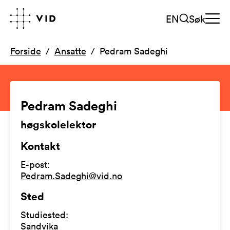
EN
Søk
Forside
Ansatte
Pedram Sadeghi
Pedram Sadeghi
høgskolelektor
Kontakt
E-post
:
Pedram.Sadeghi@vid.no
Sted
Studiested
:
Sandvika