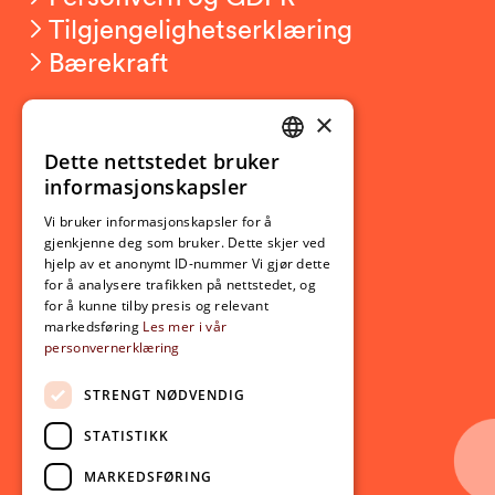
Tilgjengelighetserklæring
Bærekraft
×
Studierelatert
Ny student
Dette nettstedet bruker
NORWEGIAN
informasjonskapsler
Utveksling
ENGLISH
Opptak
Vi bruker informasjonskapsler for å
gjenkjenne deg som bruker. Dette skjer ved
Lov- og regelverk
hjelp av et anonymt ID-nummer Vi gjør dette
for å analysere trafikken på nettstedet, og
for å kunne tilby presis og relevant
Aktuelt
markedsføring
Les mer i vår
personvernerklæring
Nyheter
Arrangementer
STRENGT NØDVENDIG
Nyhetsbrev
STATISTIKK
Ledige stillinger
MARKEDSFØRING
Følg oss på sosiale medier: