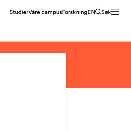
Studier
Våre campus
Forskning
EN
Søk