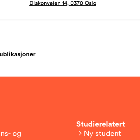
Diakonveien 14, 0370 Oslo
ublikasjoner
Studierelatert
ns- og
Ny student