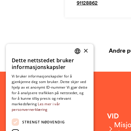
91128862
×
Andre p
Dette nettstedet bruker
NORWEGIAN
informasjonskapsler
ENGLISH
Vi bruker informasjonskapsler for å
gjenkjenne deg som bruker. Dette skjer ved
hjelp av et anonymt ID-nummer Vi gjør dette
for å analysere trafikken på nettstedet, og
for å kunne tilby presis og relevant
markedsføring
Les mer i vår
personvernerklæring
Kontakt
VID
STRENGT NØDVENDIG
Kontakt oss
Misjo