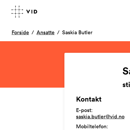
Forside
Ansatte
Saskia Butler
S
st
Kontakt
E-post
:
saskia.butler@vid.no
Mobiltelefon
: