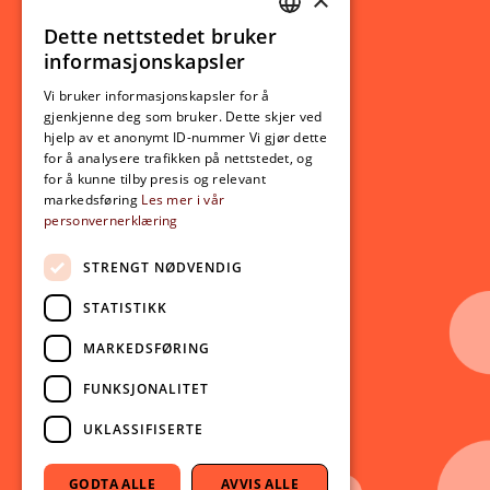
Studierelatert
Ny student
Dette nettstedet bruker
NORWEGIAN
informasjonskapsler
Utveksling
ENGLISH
Opptak
Vi bruker informasjonskapsler for å
gjenkjenne deg som bruker. Dette skjer ved
Lov- og regelverk
hjelp av et anonymt ID-nummer Vi gjør dette
for å analysere trafikken på nettstedet, og
for å kunne tilby presis og relevant
Aktuelt
markedsføring
Les mer i vår
personvernerklæring
Nyheter
Arrangementer
STRENGT NØDVENDIG
Nyhetsbrev
STATISTIKK
Ledige stillinger
MARKEDSFØRING
Følg oss på sosiale medier:
Facebook
FUNKSJONALITET
Instagram
UKLASSIFISERTE
Youtube
LinkedIn
GODTA ALLE
AVVIS ALLE