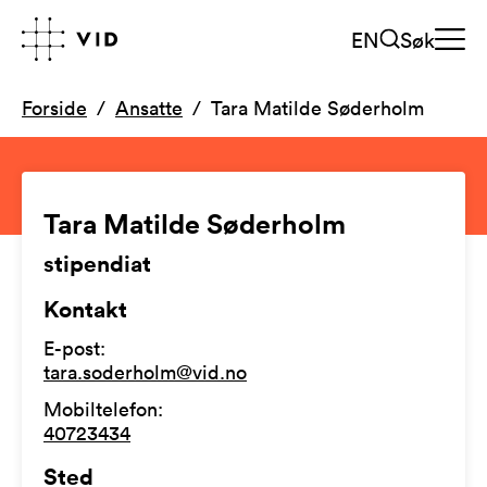
EN
Søk
Forside
Ansatte
Tara Matilde Søderholm
Tara Matilde Søderholm
stipendiat
Kontakt
E-post
:
tara.soderholm@vid.no
Mobiltelefon
:
40723434
Sted