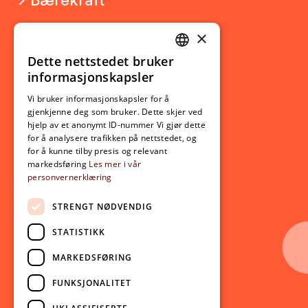
×
Studierelatert
Ny student
Dette nettstedet bruker
NORWEGIAN
informasjonskapsler
Utveksling
ENGLISH
Opptak
Vi bruker informasjonskapsler for å
gjenkjenne deg som bruker. Dette skjer ved
Lov- og regelverk
hjelp av et anonymt ID-nummer Vi gjør dette
for å analysere trafikken på nettstedet, og
for å kunne tilby presis og relevant
Aktuelt
markedsføring
Les mer i vår
personvernerklæring
Nyheter
Arrangementer
STRENGT NØDVENDIG
Nyhetsbrev
STATISTIKK
Ledige stillinger
MARKEDSFØRING
Følg oss på sosiale medier:
Facebook
FUNKSJONALITET
Instagram