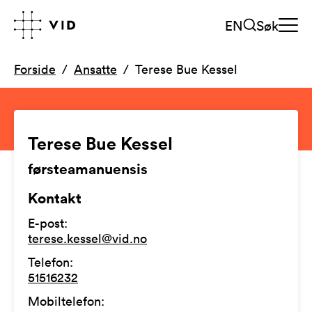
EN
Søk
Forside
Ansatte
Terese Bue Kessel
Terese Bue Kessel
førsteamanuensis
Kontakt
E-post
:
terese.kessel@vid.no
Telefon
:
51516232
Mobiltelefon
: