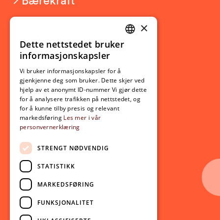
×
Studierelatert
Ny student
Dette nettstedet bruker
NORWEGIAN
informasjonskapsler
Utveksling
ENGLISH
Opptak
Vi bruker informasjonskapsler for å
gjenkjenne deg som bruker. Dette skjer ved
Lov- og regelverk
hjelp av et anonymt ID-nummer Vi gjør dette
for å analysere trafikken på nettstedet, og
for å kunne tilby presis og relevant
Aktuelt
markedsføring
Les mer i vår
personvernerklæring
Nyheter
Arrangementer
STRENGT NØDVENDIG
Nyhetsbrev
STATISTIKK
Ledige stillinger
MARKEDSFØRING
Følg oss på sosiale medier:
Facebook
FUNKSJONALITET
Instagram