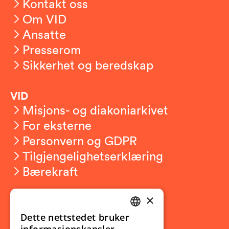
Kontakt oss
Om VID
Ansatte
Presserom
Sikkerhet og beredskap
VID
Misjons- og diakoniarkivet
For eksterne
Personvern og GDPR
Tilgjengelighetserklæring
Bærekraft
×
Studierelatert
Ny student
Dette nettstedet bruker
NORWEGIAN