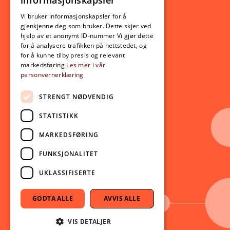
informasjonskapsler
Utveksling
ENGLISH
Opptak
Vi bruker informasjonskapsler for å
gjenkjenne deg som bruker. Dette skjer ved
Lov- og regelverk
hjelp av et anonymt ID-nummer Vi gjør dette
for å analysere trafikken på nettstedet, og
for å kunne tilby presis og relevant
Aktuelt
markedsføring
Les mer i vår
personvernerklæring
Nyheter
Arrangementer
STRENGT NØDVENDIG
Nyhetsbrev
STATISTIKK
Ledige stillinger
MARKEDSFØRING
Følg oss på sosiale medier:
Facebook
FUNKSJONALITET
Instagram
UKLASSIFISERTE
Youtube
LinkedIn
GODTA ALLE
AVVIS ALLE
TikTok
VIS DETALJER