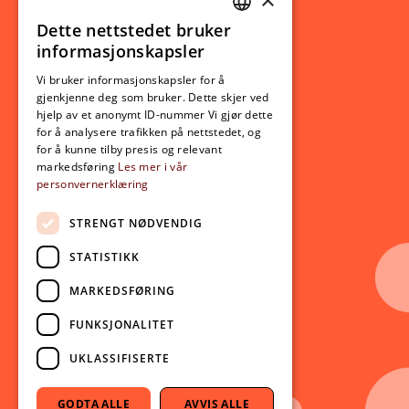
Studierelatert
Ny student
Dette nettstedet bruker
NORWEGIAN
informasjonskapsler
Utveksling
ENGLISH
Opptak
Vi bruker informasjonskapsler for å
gjenkjenne deg som bruker. Dette skjer ved
Lov- og regelverk
hjelp av et anonymt ID-nummer Vi gjør dette
for å analysere trafikken på nettstedet, og
for å kunne tilby presis og relevant
Aktuelt
markedsføring
Les mer i vår
personvernerklæring
Nyheter
Arrangementer
STRENGT NØDVENDIG
Nyhetsbrev
STATISTIKK
Ledige stillinger
MARKEDSFØRING
Følg oss på sosiale medier:
Facebook
FUNKSJONALITET
Instagram
UKLASSIFISERTE
Youtube
LinkedIn
GODTA ALLE
AVVIS ALLE