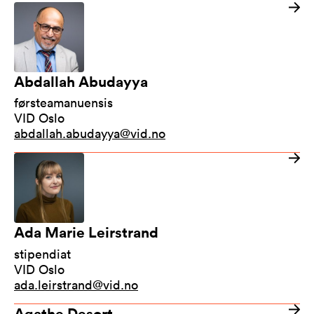
Abdallah Abudayya
førsteamanuensis
VID Oslo
abdallah.abudayya@vid.no
Ada Marie Leirstrand
stipendiat
VID Oslo
ada.leirstrand@vid.no
Agathe Desort