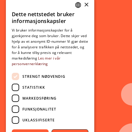
×
Studierelatert
Ny student
Dette nettstedet bruker
NORWEGIAN
informasjonskapsler
Utveksling
ENGLISH
Opptak
Vi bruker informasjonskapsler for å
gjenkjenne deg som bruker. Dette skjer ved
Lov- og regelverk
hjelp av et anonymt ID-nummer Vi gjør dette
for å analysere trafikken på nettstedet, og
for å kunne tilby presis og relevant
Aktuelt
markedsføring
Les mer i vår
personvernerklæring
Nyheter
Arrangementer
STRENGT NØDVENDIG
Nyhetsbrev
STATISTIKK
Ledige stillinger
MARKEDSFØRING
Følg oss på sosiale medier:
Facebook
FUNKSJONALITET
Instagram
UKLASSIFISERTE
Youtube