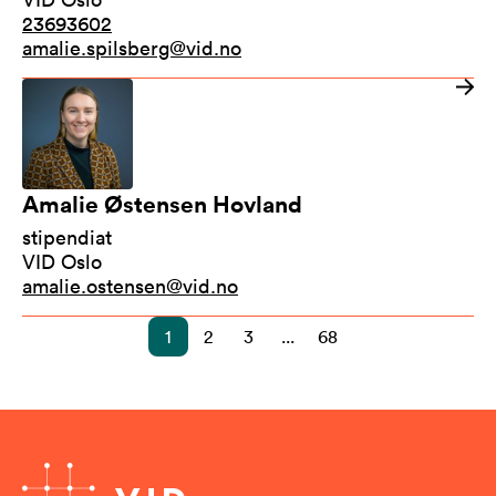
23693602
amalie.spilsberg@vid.no
Amalie Østensen Hovland
stipendiat
VID Oslo
amalie.ostensen@vid.no
1
2
3
...
68