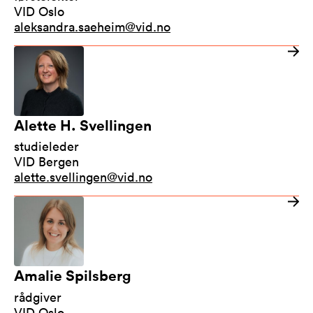
VID Oslo
aleksandra.saeheim@vid.no
Alette H. Svellingen
studieleder
VID Bergen
alette.svellingen@vid.no
Amalie Spilsberg
rådgiver
VID Oslo