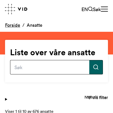
EN
Søk
Forside
Ansatte
Liste over våre ansatte
Nullstill filter
Vis filter
Viser
1
til
10
av
676
ansatte