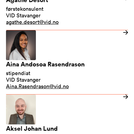
førstekonsulent
VID Stavanger
agathe.desort@vid.no
Aina Andosoa Rasendrason
stipendiat
VID Stavanger
Aina.Rasendrason@vid.no
Aksel Johan Lund