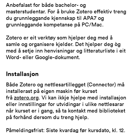
Anbefalast for både bachelor- og
masterstudentar. For å bruke Zotero effektiv treng
du grunnleggande kjennskap til APA7 og
grunnleggande kompetanse på PC/Mac.
Zotero er eit verktøy som hjelper deg med å
samle og organisere kjelder. Det hjelper deg òg
med å setje inn henvisningar og litteraturliste i eit
Word- eller Google-dokument.
Installasjon
Både Zotero og nettlesartillegget (Connector) må
installerast på eigen maskin før kurset
frå
zotero.org
. Vi kan ikkje hjelpe med installasjon
eller innstillingar for utvidingar i ulike nettlesarar
når kurset er i gang, så ta kontakt med biblioteket
på forhånd dersom du treng hjelp.
Påmeldingsfrist: Siste kvardag før kursdato, kl. 12.