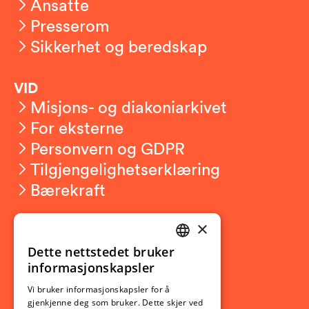
Ansatte
Presserom
Sikkerhet og beredskap
VID
Misjons- og diakoniarkivet
For eksterne
Personvern og GDPR
Tilgjengelighetserklæring
Bærekraft
×
Studierelatert
Ny student
Dette nettstedet bruker
NORWEGIAN
informasjonskapsler
Utveksling
ENGLISH
Opptak
Vi bruker informasjonskapsler for å
gjenkjenne deg som bruker. Dette skjer ved