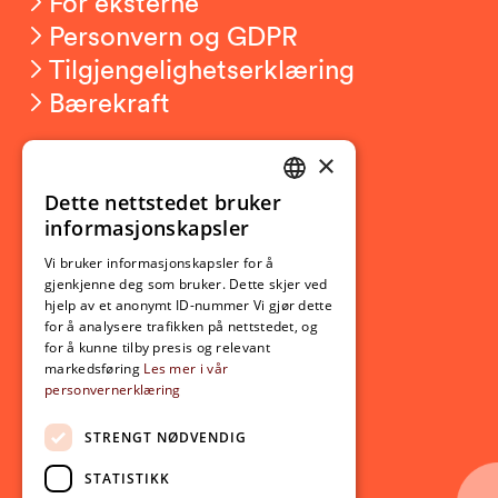
For eksterne
Personvern og GDPR
Tilgjengelighetserklæring
Bærekraft
×
Studierelatert
Ny student
Dette nettstedet bruker
NORWEGIAN
informasjonskapsler
Utveksling
ENGLISH
Opptak
Vi bruker informasjonskapsler for å
gjenkjenne deg som bruker. Dette skjer ved
Lov- og regelverk
hjelp av et anonymt ID-nummer Vi gjør dette
for å analysere trafikken på nettstedet, og
for å kunne tilby presis og relevant
Aktuelt
markedsføring
Les mer i vår
personvernerklæring
Nyheter
Arrangementer
STRENGT NØDVENDIG
Nyhetsbrev
STATISTIKK
Ledige stillinger